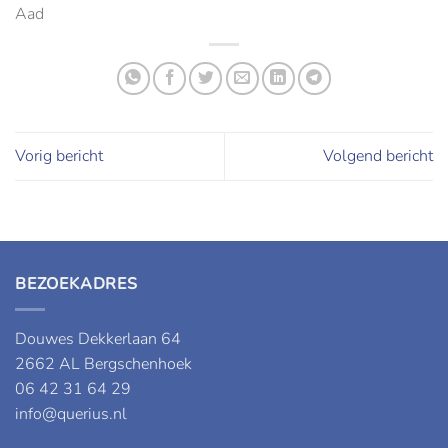
Aad
Vorig bericht
Volgend bericht
BEZOEKADRES
Douwes Dekkerlaan 64
2662 AL Bergschenhoek
06 42 31 64 29
info@querius.nl