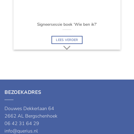
Signeersessie boek ‘Wie ben ik?’
LEES VERDER
BEZOEKADRES
Douwes Dekkerlaan 64
2662 AL Bergschenhoek
06 42 31 64 29
info@querius.nl