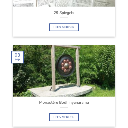
29 Spiegels
LEES VERDER
03
sep
Monastère Bodhinyanarama
LEES VERDER