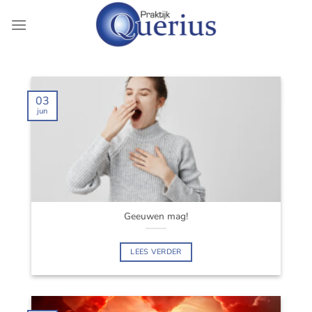
Ga
naar
inhoud
03
jun
Geeuwen mag!
LEES VERDER