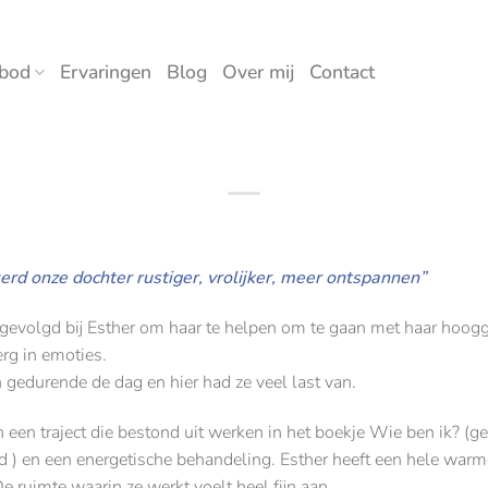
bod
Ervaringen
Blog
Over mij
Contact
rd onze dochter rustiger, vrolijker, meer ontspannen”
t gevolgd bij Esther om haar te helpen om te gaan met haar hoog
rg in emoties.
 gedurende de dag en hier had ze veel last van.
 een traject die bestond uit werken in het boekje Wie ben ik? (g
 en een energetische behandeling. Esther heeft een hele warme 
e ruimte waarin ze werkt voelt heel fijn aan,