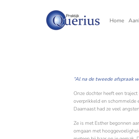
Ga
naar
inhoud
Home
Aan
“Al na de tweede afspraak we
Onze dochter heeft een trajec
overprikkeld en schommelde e
Daarnaast had ze veel angsten
Ze is met Esther begonnen aan
omgaan met hooggevoeligheid )
meteen bij haar op je gemak. D