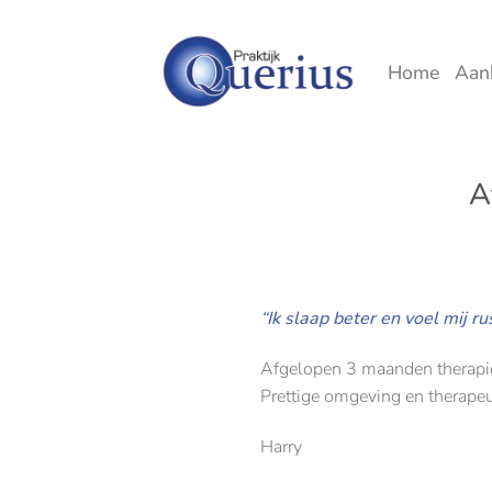
Ga
naar
inhoud
Home
Aan
A
“Ik slaap beter en voel mij ru
Afgelopen 3 maanden therapie g
Prettige omgeving en therapeut
Harry