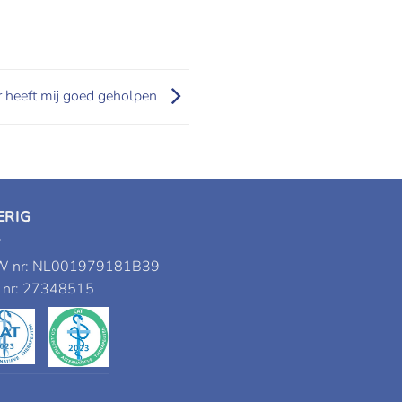
r heeft mij goed geholpen
ERIG
 nr: NL001979181B39
 nr: 27348515