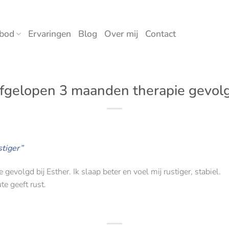
bod
Ervaringen
Blog
Over mij
Contact
fgelopen 3 maanden therapie gevol
stiger”
evolgd bij Esther. Ik slaap beter en voel mij rustiger, stabiel.
e geeft rust.