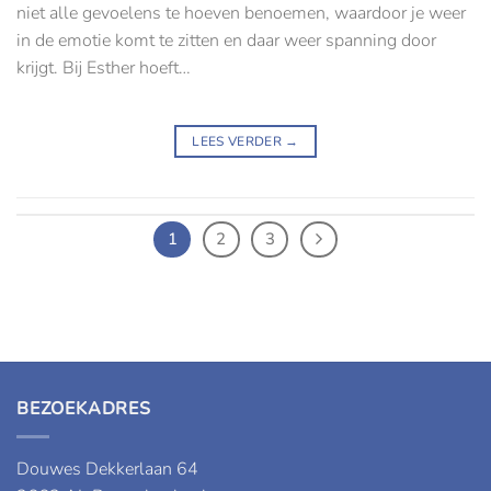
niet alle gevoelens te hoeven benoemen, waardoor je weer
in de emotie komt te zitten en daar weer spanning door
krijgt. Bij Esther hoeft…
LEES VERDER
→
1
2
3
BEZOEKADRES
Douwes Dekkerlaan 64