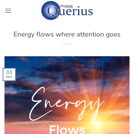
Ga
naar
inhoud
Energy flows where attention goes
03
nov